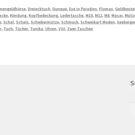
mengeldbörse
,
Dreiecktuch
,
Dunque
,
Eve in Paradies
,
Flomax
,
Geldbeute
acke
,
Kleidung
,
Kopfbedeckung
,
Ledertasche
,
M10
,
M12
,
M8
,
Masai
,
Mütz
e
,
Schal
,
Schals
,
Schiebermütze
,
Schmuck
,
Schweikart Moden
,
Seeberge
n
,
Tuch
,
Tücher
,
Tunika
,
Uhren
,
VOI
,
Zwei-Taschen
S
Su
na