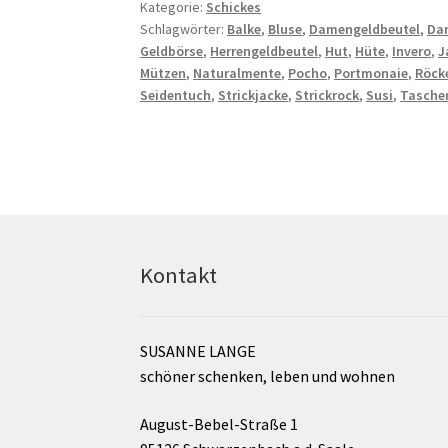
Kategorie:
Schickes
Schlagwörter:
Balke
,
Bluse
,
Damengeldbeutel
,
Da
Geldbörse
,
Herrengeldbeutel
,
Hut
,
Hüte
,
Invero
,
J
Mützen
,
Naturalmente
,
Pocho
,
Portmonaie
,
Röck
Seidentuch
,
Strickjacke
,
Strickrock
,
Susi
,
Tasche
Kontakt
SUSANNE LANGE
schöner schenken, leben und wohnen
August-Bebel-Straße 1