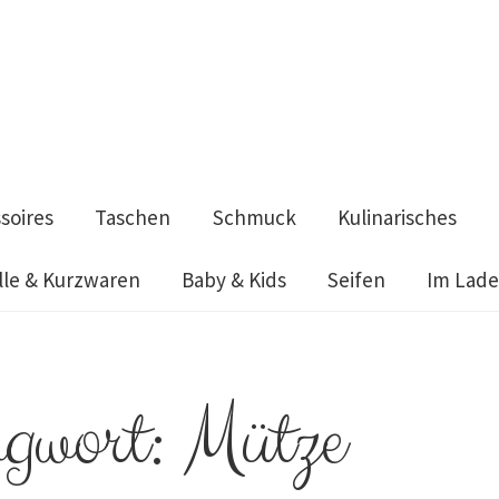
soires
Taschen
Schmuck
Kulinarisches
le & Kurzwaren
Baby & Kids
Seifen
Im Lad
aden
Impressum
Kulinarisches
Mode & Accessoires
Schmuck
Seife
gwort:
Mütze