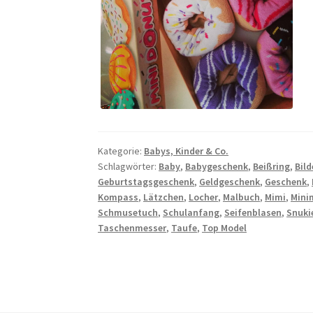
Kategorie:
Babys, Kinder & Co.
Schlagwörter:
Baby
,
Babygeschenk
,
Beißring
,
Bil
Geburtstagsgeschenk
,
Geldgeschenk
,
Geschenk
,
Kompass
,
Lätzchen
,
Locher
,
Malbuch
,
Mimi
,
Mini
Schmusetuch
,
Schulanfang
,
Seifenblasen
,
Snuki
Taschenmesser
,
Taufe
,
Top Model