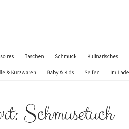
soires
Taschen
Schmuck
Kulinarisches
le & Kurzwaren
Baby & Kids
Seifen
Im Lad
aden
Impressum
Kulinarisches
Mode & Accessoires
Schmuck
Seife
rt:
Schmusetuch