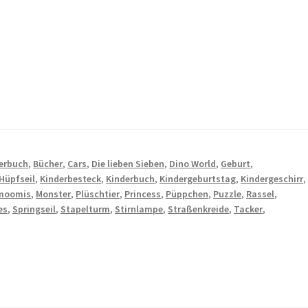
derbuch
,
Bücher
,
Cars
,
Die lieben Sieben
,
Dino World
,
Geburt
,
Hüpfseil
,
Kinderbesteck
,
Kinderbuch
,
Kindergeburtstag
,
Kindergeschirr
,
moomis
,
Monster
,
Plüschtier
,
Princess
,
Püppchen
,
Puzzle
,
Rassel
,
es
,
Springseil
,
Stapelturm
,
Stirnlampe
,
Straßenkreide
,
Tacker
,