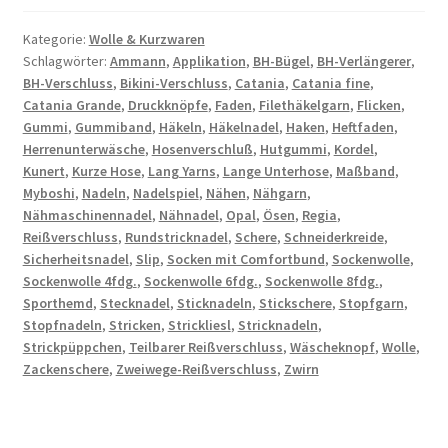
Kategorie:
Wolle & Kurzwaren
Schlagwörter:
Ammann
,
Applikation
,
BH-Bügel
,
BH-Verlängerer
,
BH-Verschluss
,
Bikini-Verschluss
,
Catania
,
Catania fine
,
Catania Grande
,
Druckknöpfe
,
Faden
,
Filethäkelgarn
,
Flicken
,
Gummi
,
Gummiband
,
Häkeln
,
Häkelnadel
,
Haken
,
Heftfaden
,
Herrenunterwäsche
,
Hosenverschluß
,
Hutgummi
,
Kordel
,
Kunert
,
Kurze Hose
,
Lang Yarns
,
Lange Unterhose
,
Maßband
,
Myboshi
,
Nadeln
,
Nadelspiel
,
Nähen
,
Nähgarn
,
Nähmaschinennadel
,
Nähnadel
,
Opal
,
Ösen
,
Regia
,
Reißverschluss
,
Rundstricknadel
,
Schere
,
Schneiderkreide
,
Sicherheitsnadel
,
Slip
,
Socken mit Comfortbund
,
Sockenwolle
,
Sockenwolle 4fdg.
,
Sockenwolle 6fdg.
,
Sockenwolle 8fdg.
,
Sporthemd
,
Stecknadel
,
Sticknadeln
,
Stickschere
,
Stopfgarn
,
Stopfnadeln
,
Stricken
,
Strickliesl
,
Stricknadeln
,
Strickpüppchen
,
Teilbarer Reißverschluss
,
Wäscheknopf
,
Wolle
,
Zackenschere
,
Zweiwege-Reißverschluss
,
Zwirn