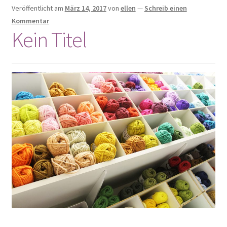
Kulinarisches
Veröffentlicht am
März 14, 2017
von
ellen
—
Schreib einen
Kommentar
Kein Titel
Mode & Accessoires
Schmuck
Seifen
Taschen
Wolle & Kurzwaren