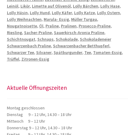
Leinöl
,
Likör
,
Limette auf Olivenöl
,
Lolly Bärchen
,
Lolly Hase
,
Lolly Häsin
,
Lolly Hund
,
Lolly Käfer
,
Lolly Katze
,
Lolly Ostern
,
Lolly Weihnachten
,
Marula- Essig
,
Müller Turgau
,
Nougatnoisette
,
Öl
,
Praline
,
Pralinen
,
Prosecco-Praline
,
Riesling
,
Sacher-Praline
,
Sauerkirsch-Aronia Praline
,
Schichtnougat
,
Schnaps
,
Schokolade
,
Schokoladeneier
Schwarzenbach Praline
,
Schwarzenbacher Betthupferl
,
Schwarzer Tee
,
Silvaner
,
Spätburgunder
,
Tee
,
Tomaten-Essig
,
Trüffel
,
Zitronen-Essig
Aktuelle Öffnungszeiten
Montag geschlossen
Dienstag 9 – 12 Uhr, 14.30 – 18 Uhr
Mittwoch 9 – 12 Uhr
Donnerstag 9 – 12 Uhr, 14.30 – 18 Uhr
Freitag 9 – 12 Uhr, 14.30 – 18 Uhr