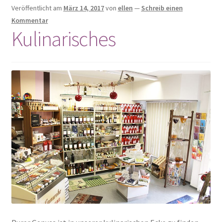
Kulinarisches
Veröffentlicht am
März 14, 2017
von
ellen
—
Schreib einen
Kommentar
Kulinarisches
Mode & Accessoires
Schmuck
Seifen
Taschen
Wolle & Kurzwaren