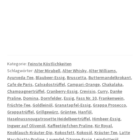
Kategorie:
Feinste Köstlichkeiten
Schlagwörter:
Alter Mirabell
,
Alter Whisky
,
Alter Williams
,
Ayurveda-Tee
,
Blaubeer-Essig
,
Bruscetta
,
Buttermandelkrokant
,
Cafe de Paris
,
Calvadostrüffel
,
Campari-Orange
,
Chakalaka
,
Champagnertrüffel
,
Cranberry-Essig
,
Crevisio
,
Curry
,
Danke
Praline
,
Domina
,
Dornfelder
,
Essig
,
Fass Nr. 10
,
Frankenwein
,
Früchte-Tee
,
Goldleinöl
,
Granatapfel-Essig
,
Grappa Prosecco
,
Grappatrüffel
,
Grillgewürz
,
Grüntee
,
Hanföl
,
Haselnussnougatrosette Heidelbeertrüffel
,
Himbeer-Essig
,
Ingwer auf Olivenöl
,
Kaffeetöpfchen Praline
,
Kir Royal
,
Knoblauch-Kräuter-Dip
,
Kokosfett
,
Kokosöl
,
Kräuter-Tee
,
Latte
Macchiatto Praline
,
Lavendel-Zitrone-Essig
,
Leindotteröl
,