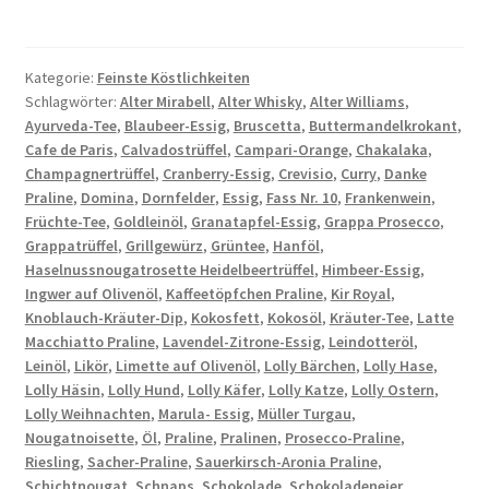
Kategorie:
Feinste Köstlichkeiten
Schlagwörter:
Alter Mirabell
,
Alter Whisky
,
Alter Williams
,
Ayurveda-Tee
,
Blaubeer-Essig
,
Bruscetta
,
Buttermandelkrokant
,
Cafe de Paris
,
Calvadostrüffel
,
Campari-Orange
,
Chakalaka
,
Champagnertrüffel
,
Cranberry-Essig
,
Crevisio
,
Curry
,
Danke
Praline
,
Domina
,
Dornfelder
,
Essig
,
Fass Nr. 10
,
Frankenwein
,
Früchte-Tee
,
Goldleinöl
,
Granatapfel-Essig
,
Grappa Prosecco
,
Grappatrüffel
,
Grillgewürz
,
Grüntee
,
Hanföl
,
Haselnussnougatrosette Heidelbeertrüffel
,
Himbeer-Essig
,
Ingwer auf Olivenöl
,
Kaffeetöpfchen Praline
,
Kir Royal
,
Knoblauch-Kräuter-Dip
,
Kokosfett
,
Kokosöl
,
Kräuter-Tee
,
Latte
Macchiatto Praline
,
Lavendel-Zitrone-Essig
,
Leindotteröl
,
Leinöl
,
Likör
,
Limette auf Olivenöl
,
Lolly Bärchen
,
Lolly Hase
,
Lolly Häsin
,
Lolly Hund
,
Lolly Käfer
,
Lolly Katze
,
Lolly Ostern
,
Lolly Weihnachten
,
Marula- Essig
,
Müller Turgau
,
Nougatnoisette
,
Öl
,
Praline
,
Pralinen
,
Prosecco-Praline
,
Riesling
,
Sacher-Praline
,
Sauerkirsch-Aronia Praline
,
Schichtnougat
,
Schnaps
,
Schokolade
,
Schokoladeneier