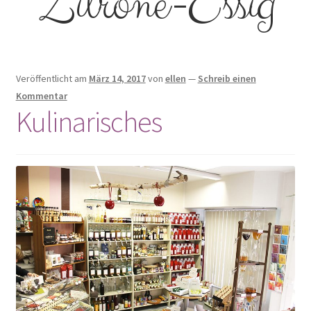
Zitrone-Essig
Kulinarisches
Mode & Accessoires
Veröffentlicht am
März 14, 2017
von
ellen
—
Schreib einen
Schmuck
Kommentar
Kulinarisches
Seifen
Taschen
Wolle & Kurzwaren