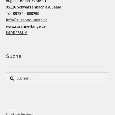
August-Bebel-Straße 1
95126 Schwarzenbach a.d. Saale
Tel. 09284 – 800290
info@susanne-lange.de
www.susanne-lange.de
IMPRESSUM
Suche
Suchen
nach:
© 2026
Erstellt mit Storefront
.