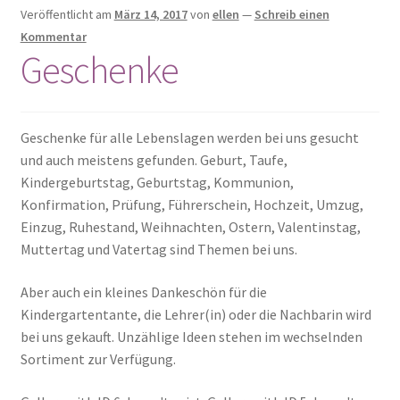
Kulinarisches
Veröffentlicht am
März 14, 2017
von
ellen
—
Schreib einen
Kommentar
Geschenke
Mode & Accessoires
Schmuck
Geschenke für alle Lebenslagen werden bei uns gesucht
Seifen
und auch meistens gefunden. Geburt, Taufe,
Kindergeburtstag, Geburtstag, Kommunion,
Taschen
Konfirmation, Prüfung, Führerschein, Hochzeit, Umzug,
Einzug, Ruhestand, Weihnachten, Ostern, Valentinstag,
Muttertag und Vatertag sind Themen bei uns.
Wolle & Kurzwaren
Aber auch ein kleines Dankeschön für die
Kindergartentante, die Lehrer(in) oder die Nachbarin wird
bei uns gekauft. Unzählige Ideen stehen im wechselnden
Sortiment zur Verfügung.