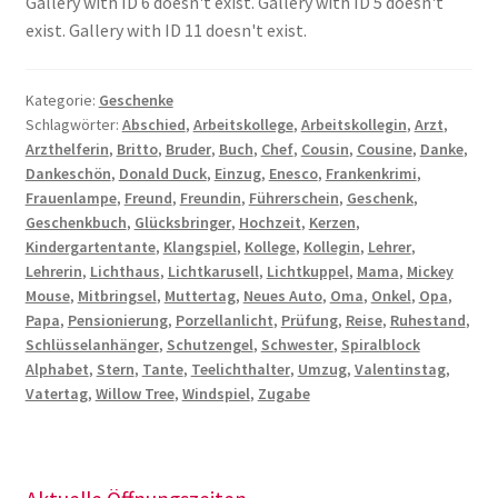
Gallery with ID 6 doesn't exist. Gallery with ID 5 doesn't
exist. Gallery with ID 11 doesn't exist.
Kategorie:
Geschenke
Schlagwörter:
Abschied
,
Arbeitskollege
,
Arbeitskollegin
,
Arzt
,
Arzthelferin
,
Britto
,
Bruder
,
Buch
,
Chef
,
Cousin
,
Cousine
,
Danke
,
Dankeschön
,
Donald Duck
,
Einzug
,
Enesco
,
Frankenkrimi
,
Frauenlampe
,
Freund
,
Freundin
,
Führerschein
,
Geschenk
,
Geschenkbuch
,
Glücksbringer
,
Hochzeit
,
Kerzen
,
Kindergartentante
,
Klangspiel
,
Kollege
,
Kollegin
,
Lehrer
,
Lehrerin
,
Lichthaus
,
Lichtkarusell
,
Lichtkuppel
,
Mama
,
Mickey
Mouse
,
Mitbringsel
,
Muttertag
,
Neues Auto
,
Oma
,
Onkel
,
Opa
,
Papa
,
Pensionierung
,
Porzellanlicht
,
Prüfung
,
Reise
,
Ruhestand
,
Schlüsselanhänger
,
Schutzengel
,
Schwester
,
Spiralblock
Alphabet
,
Stern
,
Tante
,
Teelichthalter
,
Umzug
,
Valentinstag
,
Vatertag
,
Willow Tree
,
Windspiel
,
Zugabe