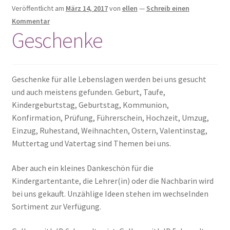
Kulinarisches
Veröffentlicht am
März 14, 2017
von
ellen
—
Schreib einen
Kommentar
Geschenke
Mode & Accessoires
Schmuck
Geschenke für alle Lebenslagen werden bei uns gesucht
Seifen
und auch meistens gefunden. Geburt, Taufe,
Kindergeburtstag, Geburtstag, Kommunion,
Taschen
Konfirmation, Prüfung, Führerschein, Hochzeit, Umzug,
Einzug, Ruhestand, Weihnachten, Ostern, Valentinstag,
Muttertag und Vatertag sind Themen bei uns.
Wolle & Kurzwaren
Aber auch ein kleines Dankeschön für die
Kindergartentante, die Lehrer(in) oder die Nachbarin wird
bei uns gekauft. Unzählige Ideen stehen im wechselnden
Sortiment zur Verfügung.