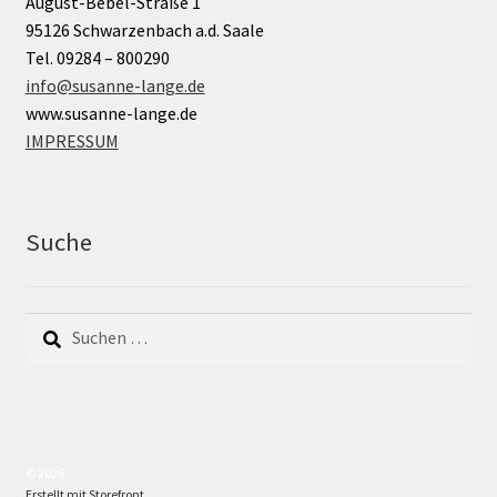
August-Bebel-Straße 1
95126 Schwarzenbach a.d. Saale
Tel. 09284 – 800290
info@susanne-lange.de
www.susanne-lange.de
IMPRESSUM
Suche
Suchen
nach:
© 2026
Erstellt mit Storefront
.