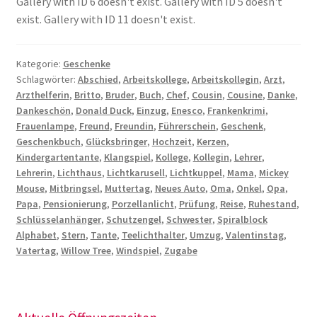
Gallery with ID 6 doesn't exist. Gallery with ID 5 doesn't
exist. Gallery with ID 11 doesn't exist.
Kategorie:
Geschenke
Schlagwörter:
Abschied
,
Arbeitskollege
,
Arbeitskollegin
,
Arzt
,
Arzthelferin
,
Britto
,
Bruder
,
Buch
,
Chef
,
Cousin
,
Cousine
,
Danke
,
Dankeschön
,
Donald Duck
,
Einzug
,
Enesco
,
Frankenkrimi
,
Frauenlampe
,
Freund
,
Freundin
,
Führerschein
,
Geschenk
,
Geschenkbuch
,
Glücksbringer
,
Hochzeit
,
Kerzen
,
Kindergartentante
,
Klangspiel
,
Kollege
,
Kollegin
,
Lehrer
,
Lehrerin
,
Lichthaus
,
Lichtkarusell
,
Lichtkuppel
,
Mama
,
Mickey
Mouse
,
Mitbringsel
,
Muttertag
,
Neues Auto
,
Oma
,
Onkel
,
Opa
,
Papa
,
Pensionierung
,
Porzellanlicht
,
Prüfung
,
Reise
,
Ruhestand
,
Schlüsselanhänger
,
Schutzengel
,
Schwester
,
Spiralblock
Alphabet
,
Stern
,
Tante
,
Teelichthalter
,
Umzug
,
Valentinstag
,
Vatertag
,
Willow Tree
,
Windspiel
,
Zugabe