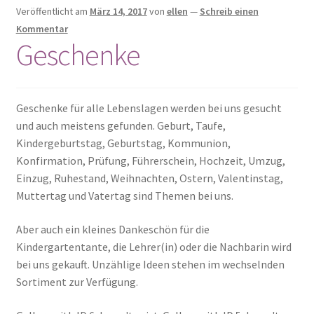
Kulinarisches
Veröffentlicht am
März 14, 2017
von
ellen
—
Schreib einen
Kommentar
Geschenke
Mode & Accessoires
Schmuck
Geschenke für alle Lebenslagen werden bei uns gesucht
Seifen
und auch meistens gefunden. Geburt, Taufe,
Kindergeburtstag, Geburtstag, Kommunion,
Taschen
Konfirmation, Prüfung, Führerschein, Hochzeit, Umzug,
Einzug, Ruhestand, Weihnachten, Ostern, Valentinstag,
Muttertag und Vatertag sind Themen bei uns.
Wolle & Kurzwaren
Aber auch ein kleines Dankeschön für die
Kindergartentante, die Lehrer(in) oder die Nachbarin wird
bei uns gekauft. Unzählige Ideen stehen im wechselnden
Sortiment zur Verfügung.