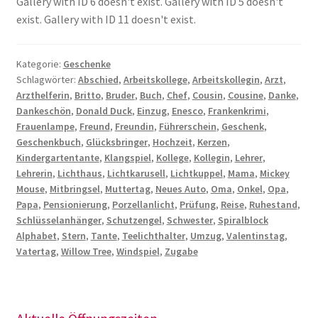
Gallery with ID 6 doesn't exist. Gallery with ID 5 doesn't
exist. Gallery with ID 11 doesn't exist.
Kategorie:
Geschenke
Schlagwörter:
Abschied
,
Arbeitskollege
,
Arbeitskollegin
,
Arzt
,
Arzthelferin
,
Britto
,
Bruder
,
Buch
,
Chef
,
Cousin
,
Cousine
,
Danke
,
Dankeschön
,
Donald Duck
,
Einzug
,
Enesco
,
Frankenkrimi
,
Frauenlampe
,
Freund
,
Freundin
,
Führerschein
,
Geschenk
,
Geschenkbuch
,
Glücksbringer
,
Hochzeit
,
Kerzen
,
Kindergartentante
,
Klangspiel
,
Kollege
,
Kollegin
,
Lehrer
,
Lehrerin
,
Lichthaus
,
Lichtkarusell
,
Lichtkuppel
,
Mama
,
Mickey
Mouse
,
Mitbringsel
,
Muttertag
,
Neues Auto
,
Oma
,
Onkel
,
Opa
,
Papa
,
Pensionierung
,
Porzellanlicht
,
Prüfung
,
Reise
,
Ruhestand
,
Schlüsselanhänger
,
Schutzengel
,
Schwester
,
Spiralblock
Alphabet
,
Stern
,
Tante
,
Teelichthalter
,
Umzug
,
Valentinstag
,
Vatertag
,
Willow Tree
,
Windspiel
,
Zugabe