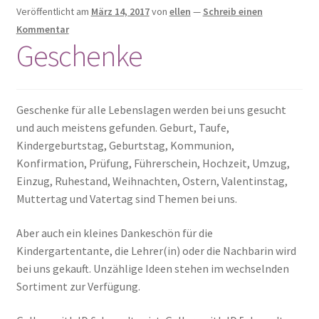
Kulinarisches
Veröffentlicht am
März 14, 2017
von
ellen
—
Schreib einen
Kommentar
Geschenke
Mode & Accessoires
Schmuck
Geschenke für alle Lebenslagen werden bei uns gesucht
Seifen
und auch meistens gefunden. Geburt, Taufe,
Kindergeburtstag, Geburtstag, Kommunion,
Taschen
Konfirmation, Prüfung, Führerschein, Hochzeit, Umzug,
Einzug, Ruhestand, Weihnachten, Ostern, Valentinstag,
Muttertag und Vatertag sind Themen bei uns.
Wolle & Kurzwaren
Aber auch ein kleines Dankeschön für die
Kindergartentante, die Lehrer(in) oder die Nachbarin wird
bei uns gekauft. Unzählige Ideen stehen im wechselnden
Sortiment zur Verfügung.