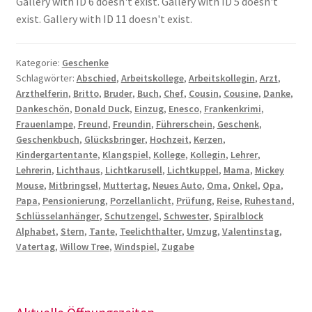
Gallery with ID 6 doesn't exist. Gallery with ID 5 doesn't
exist. Gallery with ID 11 doesn't exist.
Kategorie:
Geschenke
Schlagwörter:
Abschied
,
Arbeitskollege
,
Arbeitskollegin
,
Arzt
,
Arzthelferin
,
Britto
,
Bruder
,
Buch
,
Chef
,
Cousin
,
Cousine
,
Danke
,
Dankeschön
,
Donald Duck
,
Einzug
,
Enesco
,
Frankenkrimi
,
Frauenlampe
,
Freund
,
Freundin
,
Führerschein
,
Geschenk
,
Geschenkbuch
,
Glücksbringer
,
Hochzeit
,
Kerzen
,
Kindergartentante
,
Klangspiel
,
Kollege
,
Kollegin
,
Lehrer
,
Lehrerin
,
Lichthaus
,
Lichtkarusell
,
Lichtkuppel
,
Mama
,
Mickey
Mouse
,
Mitbringsel
,
Muttertag
,
Neues Auto
,
Oma
,
Onkel
,
Opa
,
Papa
,
Pensionierung
,
Porzellanlicht
,
Prüfung
,
Reise
,
Ruhestand
,
Schlüsselanhänger
,
Schutzengel
,
Schwester
,
Spiralblock
Alphabet
,
Stern
,
Tante
,
Teelichthalter
,
Umzug
,
Valentinstag
,
Vatertag
,
Willow Tree
,
Windspiel
,
Zugabe