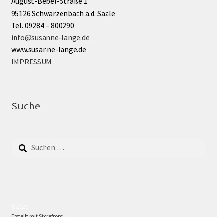
August-Bebel-Straße 1
95126 Schwarzenbach a.d. Saale
Tel. 09284 – 800290
info@susanne-lange.de
www.susanne-lange.de
IMPRESSUM
Suche
Suchen
nach:
© 2026
Erstellt mit Storefront
.